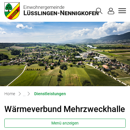
Lüsslingen-
zur Startseite
Direkt zur Hauptnavigation
Direkt zum Inhalt
Direkt zur Suche
Direkt zum Stichwortverzeichnis
(ausgewählt)
Home
Dienstleistungen
Wärmeverbund Mehrzweckhalle
Menü anzeigen