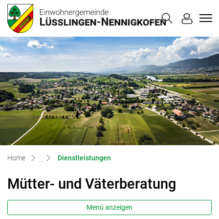
Lüsslingen-
zur Startseite
Direkt zur Hauptnavigation
Direkt zum Inhalt
Direkt zur Suche
Direkt zum Stichwortverzeichnis
(ausgewählt)
Home
Dienstleistungen
Mütter- und Väterberatung
Menü anzeigen