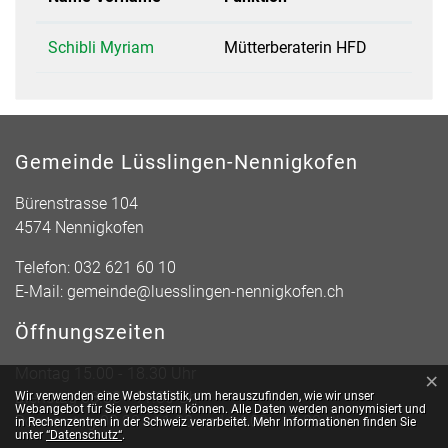
Schibli Myriam
Mütterberaterin HFD
Gemeinde Lüsslingen-Nennigkofen
Bürenstrasse 104
4574 Nennigkofen
Telefon:
032 621 60 10
E-Mail:
gemeinde@luesslingen-nennigkofen.ch
Öffnungszeiten
Montag 15.00 - 18.30 Uhr
×
Webstatistik
Dienstag 08.30 - 11.30 Uhr
Wir verwenden eine Webstatistik, um herauszufinden, wie wir unser
Webangebot für Sie verbessern können. Alle Daten werden anonymisiert und
Donnerstag 08.30 - 11.30 und 14.00 - 17.00 Uhr
in Rechenzentren in der Schweiz verarbeitet. Mehr Informationen finden Sie
unter
“Datenschutz“
.