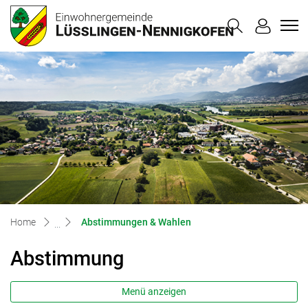
Lüsslingen-
zur Startseite
Direkt zur Hauptnavigation
Direkt zum Inhalt
Direkt zur Suche
Direkt zum Stichwortverzeichnis
(ausgewählt)
Home
Abstimmungen & Wahlen
Abstimmung
Menü anzeigen